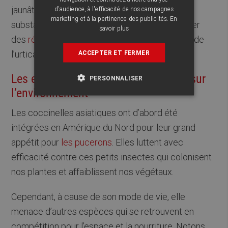
jaunâtre mal odorante et dérangeante. Ces
d'audience, à l'efficacité de nos campagnes
marketing et à la pertinence des publicités.
En
substances pourraient dans de rares cas causer
savoir plus
des
réactions allergiques
comme de l’asthme, de
ACCEPTER ET FERMER
l’urticaire et une rhinite.
Les effets de la coccinelle asiatique sur
PERSONNALISER
l’environnement
Les coccinelles asiatiques ont d’abord été
intégrées en Amérique du Nord pour leur grand
appétit pour
les pucerons
. Elles luttent avec
efficacité contre ces petits insectes qui colonisent
nos plantes et affaiblissent nos végétaux.
Cependant, à cause de son mode de vie, elle
menace d’autres espèces qui se retrouvent en
compétition pour l’espace et la nourriture. Notons