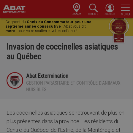
Skip
Skip
Skip
Skip
Gagnant du
Choix du Consommateur pour une
to
to
to
to
septième année consécutive
! Abat vous dit
merci
pour votre soutien et votre confiance!
primary
main
primary
footer
navigation
content
sidebar
Invasion de coccinelles asiatiques
au Québec
Abat Extermination
GESTION PARASITAIRE ET CONTRÔLE D'ANIMAUX
NUISIBLES
Les coccinelles asiatiques se retrouvent de plus en
plus présentes dans la province. Les résidents du
Centre-du-Québec, de l’Estrie, de la Montérégie et