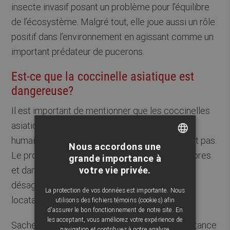
insecte invasif posant un problème pour l’équilibre
de l’écosystème. Malgré tout, elle joue aussi un rôle
positif dans l’environnement en agissant comme un
important prédateur de pucerons.
Est-ce que la coccinelle asiatique est
dangereuse?
Il est important de mentionner que les coccinelles
asiatiques ne sont pas dangereuses pour les
humains. Elles peuvent mordre, mais ne piquent pas.
Nous accordons une
Le problème réside avant tout dans leurs nombres
FRENCH
grande importance à
votre vie privée.
et dans l’invasion des domiciles, situation fort
ENGLISH
désagréable pour plusieurs propriétaires et
La protection de vos données est importante. Nous
locataires en automne!
utilisons des fichiers témoins (cookies) afin
d'assurer le bon fonctionnement de notre site. En
les acceptant, vous améliorez votre expérience de
Sachez également qu’elles émettent une substance
navigation et contribuez à notre analyse