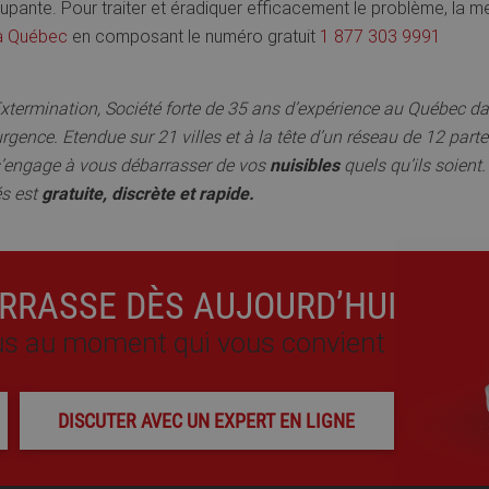
pante. Pour traiter et éradiquer efficacement le problème, la mei
 à Québec
en composant le numéro gratuit
1 877 303 9991
xtermination, Société forte de 35 ans d’expérience au Québec dan
urgence. Etendue sur 21 villes et à la tête d’un réseau de 12 parte
’engage à vous débarrasser de vos
nuisibles
quels qu’ils soient.
és est
gratuite, discrète et rapide.
RRASSE DÈS AUJOURD’HUI
ous au moment qui vous convient
DISCUTER AVEC UN EXPERT EN LIGNE