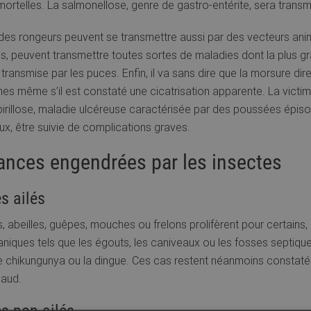
ortelles. La salmonellose, genre de gastro-entérite, sera trans
es rongeurs peuvent se transmettre aussi par des vecteurs animé
es, peuvent transmettre toutes sortes de maladies dont la plus gr
 transmise par les puces. Enfin, il va sans dire que la morsure di
rnes même s’il est constaté une cicatrisation apparente. La victi
irillose, maladie ulcéreuse caractérisée par des poussées épisodiq
eux, être suivie de complications graves.
ances engendrées par les insectes
s ailés
 abeilles, guêpes, mouches ou frelons prolifèrent pour certains,
niques tels que les égouts, les caniveaux ou les fosses septiques
e chikungunya ou la dingue. Ces cas restent néanmoins constatés
haud.