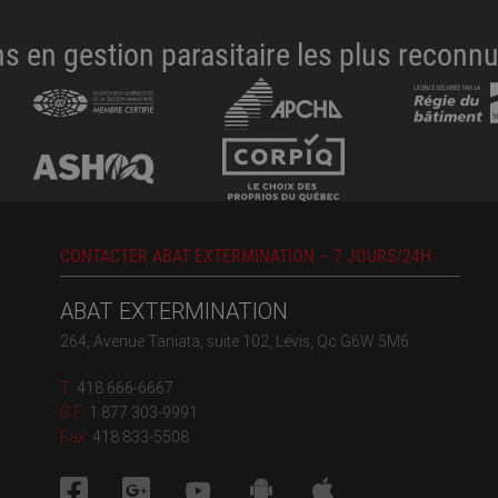
 en gestion parasitaire les plus recon
CONTACTER ABAT EXTERMINATION – 7 JOURS/24H
ABAT EXTERMINATION
264, Avenue Taniata, suite 102, Lévis, Qc G6W 5M6
T:
418 666-6667
S.F:
1 877 303-9991
Fax:
418 833-5508