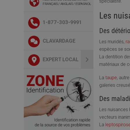
spécialiste.
FRANÇAIS / ANGLAIS / ESPAGNOL
Les nuis
1-877-303-9991
Des détéri
CLAVARDAGE
Les muridés,
ra
espèces se son
La dentition de
EXPERT LOCAL
matériaux de c
La
taupe
, autr
galeries creus
Des maladi
Les nuisances l
vecteurs inani
La
leptospiros