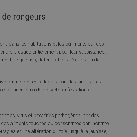
s de rongeurs
ons dans les habitations et les bâtiments car ces
pendre presque entièrement pour leur subsistance.
ment de galeries, détériorations d’objets ou de
s commet de réels dégâts dans les jardins. Les
et donner lieu à de nouvelles infestations.
 germes, virus et bactéries pathogènes, par des
ets, des aliments touchés ou consommés par l’homme.
ragies et une altération du foie jusqu’à la jaunisse,