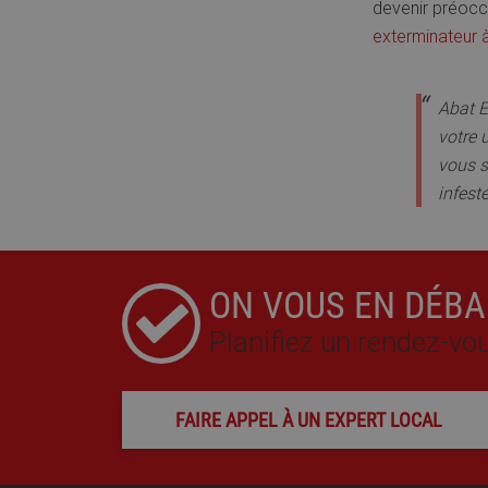
devenir préoccu
exterminateur
Abat E
votre 
vous s
infest
ON VOUS EN DÉBA
Planifiez un rendez-v
FAIRE APPEL À UN EXPERT LOCAL