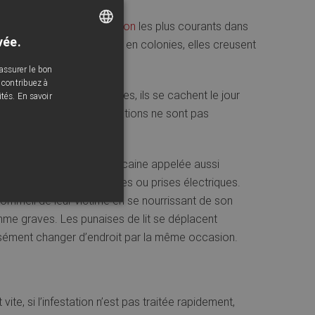
lit
sont les cas d
‘infestation
les plus courants dans
vée.
ns le manger. Organisées en colonies, elles creusent
FRENCH
assurer le bon
ENGLISH
 contribuez à
umides. Insectes nocturnes, ils se cachent le jour
ités.
En savoir
ements muraux. Les infestations ne sont pas
s entreposées.
panosomiase humaine américaine appelée aussi
ne maison, dans les fentes ou prises électriques.
du sommeil de leur victime en se nourrissant de son
me graves. Les punaises de lit se déplacent
isément changer d’endroit par la même occasion.
 vite, si l’infestation n’est pas traitée rapidement,