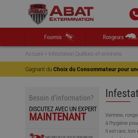
Skip
Skip
Skip
Skip
to
to
to
to
primary
main
primary
footer
navigation
content
sidebar
Fourmis
Rongeurs
Accueil
>
Infestation Québec et environs
Gagnant du
Choix du Consommateur pour un
Infesta
Besoin d’information?
DISCUTEZ AVEC UN EXPERT
MAINTENANT
Vermine, rongeu
à l’hygiène po
Il est rare, lors
HEUREUX DE VOUS SERVIR EN