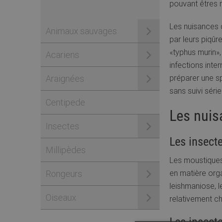
pouvant êtres m
Les nuisances d
Animaux sauvages
par leurs piqûr
«typhus murin»,
Acariens
infections inte
Araignées
préparer une sp
sans suivi séri
Centipede
Les nuis
Insectes
Les insecte
Millipèdes
Les moustiques,
Rongeurs
en matière orga
leishmaniose, l
Oiseaux
relativement c