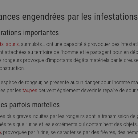
ances engendrées par les infestation
orations importantes
ts
,
souris
, surmulots… ont une capacité à provoquer des infestati
t attachées au territoire de l’homme et le partagent pour en dé
s rongeurs provoque d’importants dégâts matériels par le creuse
onstruction.
e espèce de rongeur, ne présente aucun danger pour l’homme mai
ées par les
taupes
peuvent également devenir le repaire de souris 
es parfois mortelles
es plus graves induites par les rongeurs sont la transmission de
més tels que l’urine et les excréments qui contaminent des obj
e
, provoquée par l’urine, se caractérise par des fièvres, des hémor