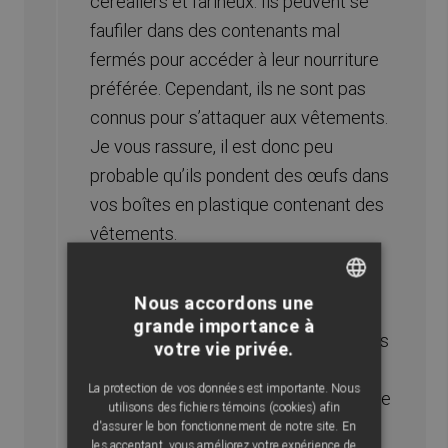
céréaliers et farineux. Ils peuvent se
faufiler dans des contenants mal
fermés pour accéder à leur nourriture
préférée. Cependant, ils ne sont pas
connus pour s’attaquer aux vêtements.
Je vous rassure, il est donc peu
probable qu’ils pondent des œufs dans
vos boîtes en plastique contenant des
vêtements.
Si vous voulez minimiser tout risque
Nous accordons une
d’infestation, je vous recommande de
FRENCH
grande importance à
stocker vos denrées alimentaires dans
votre vie privée.
ENGLISH
des contenants hermétiques et de
La protection de vos données est importante. Nous
nettoyer régulièrement les espaces de
utilisons des fichiers témoins (cookies) afin
stockage alimentaire.
d'assurer le bon fonctionnement de notre site. En
les acceptant, vous améliorez votre expérience de