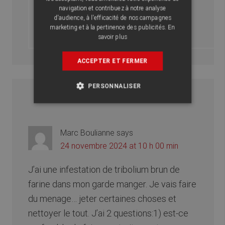
navigation et contribuez à notre analyse
L’équipe d’Abat Extermination
d'audience, à l'efficacité de nos campagnes
marketing et à la pertinence des publicités.
En
savoir plus
ACCEPTER ET FERMER
PERSONNALISER
Marc Boulianne
says
24 novembre 2024 at 10 h 00 min
J’ai une infestation de tribolium brun de
farine dans mon garde manger. Je vais faire
du menage… jeter certaines choses et
nettoyer le tout. J’ai 2 questions:1) est-ce