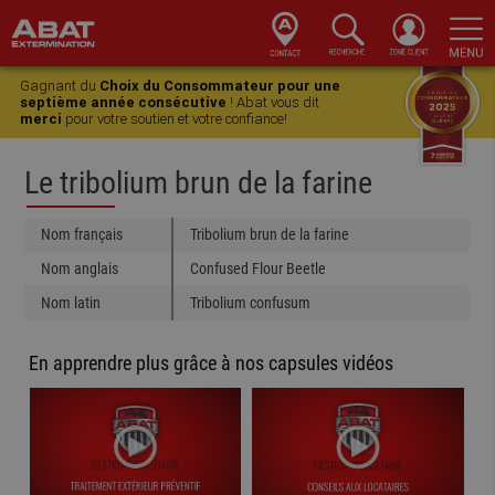
Skip
Skip
Skip
Skip
to
to
to
to
Gagnant du
Choix du Consommateur pour une
primary
main
primary
footer
septième année consécutive
! Abat vous dit
merci
pour votre soutien et votre confiance!
navigation
content
sidebar
Le tribolium brun de la farine
Nom français
Tribolium brun de la farine
Nom anglais
Confused Flour Beetle
Nom latin
Tribolium confusum
En apprendre plus grâce à nos capsules vidéos