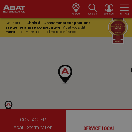
Skip
Skip
Skip
to
to
to
Gagnant du
Choix du Consommateur pour une
septième année consécutive
! Abat vous dit
primary
main
footer
merci
pour votre soutien et votre confiance!
navigation
content
CONTACTER
Abat Extermination
SERVICE LOCAL