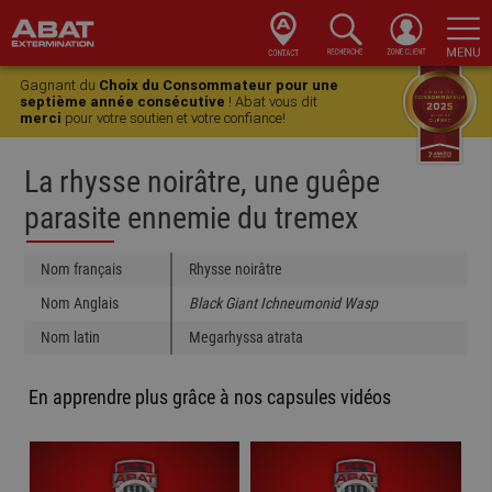
Skip
Skip
Skip
Skip
to
to
to
to
Gagnant du
Choix du Consommateur pour une
primary
main
primary
footer
septième année consécutive
! Abat vous dit
merci
pour votre soutien et votre confiance!
navigation
content
sidebar
La rhysse noirâtre, une guêpe
parasite ennemie du tremex
Nom français
Rhysse noirâtre
Nom Anglais
Black Giant Ichneumonid Wasp
Nom latin
Megarhyssa atrata
En apprendre plus grâce à nos capsules vidéos