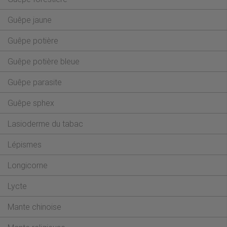
Guêpe jaune
Guêpe potière
Guêpe potière bleue
Guêpe parasite
Guêpe sphex
Lasioderme du tabac
Lépismes
Longicorne
Lycte
Mante chinoise