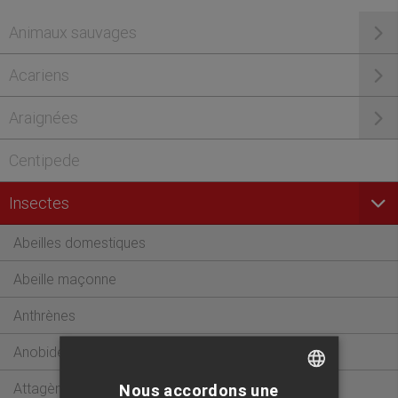
Animaux sauvages
Acariens
Araignées
Centipede
Insectes
Abeilles domestiques
Abeille maçonne
Anthrènes
Anobidés
Attagène
Nous accordons une