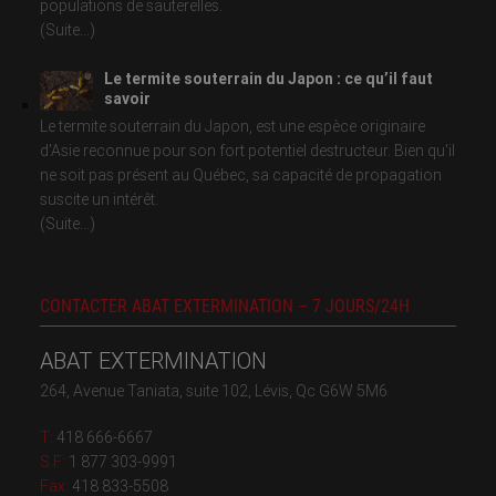
populations de sauterelles.
(Suite...)
Le termite souterrain du Japon : ce qu’il faut
savoir
Le termite souterrain du Japon, est une espèce originaire
d'Asie reconnue pour son fort potentiel destructeur. Bien qu'il
ne soit pas présent au Québec, sa capacité de propagation
suscite un intérêt.
(Suite...)
CONTACTER ABAT EXTERMINATION – 7 JOURS/24H
ABAT EXTERMINATION
264, Avenue Taniata, suite 102, Lévis, Qc G6W 5M6
T:
418 666-6667
S.F:
1 877 303-9991
Fax:
418 833-5508