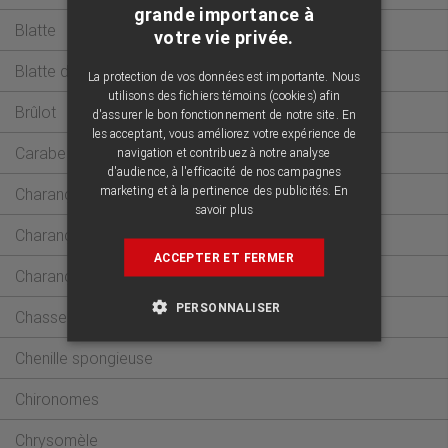
FRENCH
grande importance à
Blatte
votre vie privée.
ENGLISH
Blatte de Pennsylvanie
La protection de vos données est importante. Nous
utilisons des fichiers témoins (cookies) afin
Brûlot
d'assurer le bon fonctionnement de notre site. En
les acceptant, vous améliorez votre expérience de
Carabe
navigation et contribuez à notre analyse
d'audience, à l'efficacité de nos campagnes
marketing et à la pertinence des publicités.
En
Charançon
savoir plus
Charançon des grains
ACCEPTER ET FERMER
Charançon noir de la vigne
PERSONNALISER
Chasseur masqué
Chenille spongieuse
Chironomes
Chrysomèle