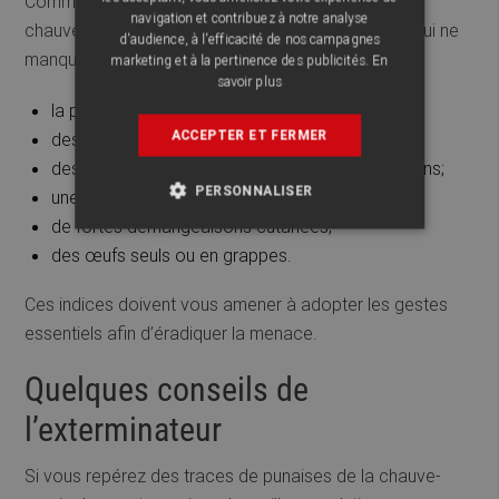
Comment savoir si vous abritez les punaises des
navigation et contribuez à notre analyse
chauves-souris chez vous? Voici quelques signes qui ne
d'audience, à l'efficacité de nos campagnes
manqueront pas de vous alerter :
marketing et à la pertinence des publicités.
En
savoir plus
la présence de chauves-souris au grenier;
ACCEPTER ET FERMER
des traces de sang dans les draps;
des points noirs/rougeâtres dus à leurs déjections;
PERSONNALISER
une forte odeur dans la pièce;
de fortes démangeaisons cutanées;
des œufs seuls ou en grappes.
Ces indices doivent vous amener à adopter les gestes
essentiels afin d’éradiquer la menace.
Quelques conseils de
l’exterminateur
Si vous repérez des traces de punaises de la chauve-