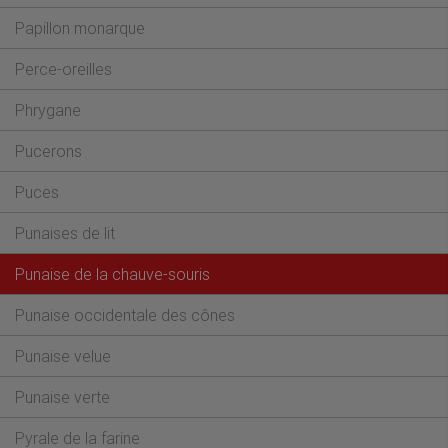
Papillon monarque
Perce-oreilles
Phrygane
Pucerons
Puces
Punaises de lit
–
Punaise de la chauve-souris
Punaise occidentale des cônes
Punaise velue
Punaise verte
Pyrale de la farine