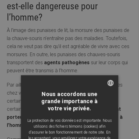
est-elle dangereuse pour
l’homme?
À l’image des punaises de lit, la morsure des punaises de
la chauve-souris n’entraîne pas des maladies. Toutefois,
cela ne veut pas dire qu’il est agréable de vivre avec ces
morsures. En outre, les punaises des chauves-souris
transportent des
agents pathogènes
sur leur corps qui
peuvent être transmis à l’homme.
Par ailleurs, si vous vous retrouvez avec ces insectes
chez vous, c’est que les chauves-souris ne sont
Nous accordons une
FRENCH
grande importance à
certainement pas loin. Vous devrez alors prendre
votre vie privée.
certaines dispositions, car
les chauves-souris sont
ENGLISH
porteuses de plusieurs maladies transmissibles à
La protection de vos données est importante. Nous
l’homme
.
utilisons des fichiers témoins (cookies) afin
d'assurer le bon fonctionnement de notre site. En
les acceptant, vous améliorez votre expérience de