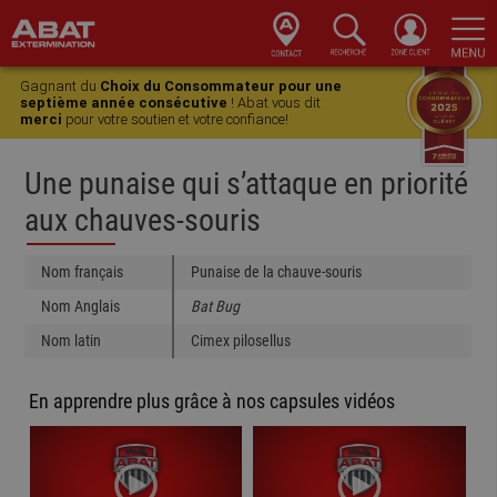
Skip
Skip
Skip
Skip
to
to
to
to
Gagnant du
Choix du Consommateur pour une
primary
main
primary
footer
septième année consécutive
! Abat vous dit
merci
pour votre soutien et votre confiance!
navigation
content
sidebar
Une punaise qui s’attaque en priorité
aux chauves-souris
Nom français
Punaise de la chauve-souris
Nom Anglais
Bat Bug
Nom latin
Cimex pilosellus
En apprendre plus grâce à nos capsules vidéos