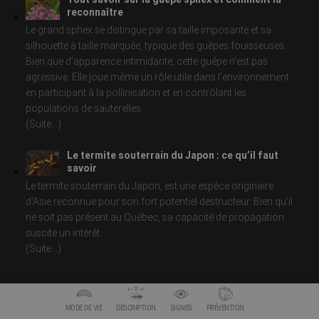
reconnaître
Le grand sphex se distingue par sa taille imposante et sa
silhouette à taille marquée, typique des guêpes fouisseuses.
Bien que d’apparence intimidante, cette guêpe n’est pas
agressive. Elle joue même un rôle utile dans l’environnement
en participant à la pollinisation et en contrôlant les
populations de sauterelles.
(Suite...)
Le termite souterrain du Japon : ce qu’il faut
savoir
Le termite souterrain du Japon, est une espèce originaire
d'Asie reconnue pour son fort potentiel destructeur. Bien qu'il
ne soit pas présent au Québec, sa capacité de propagation
suscite un intérêt.
(Suite...)
CONTACTER ABAT EXTERMINATION – 7 JOURS/24H
MODE DE VIE
DESCRIPTION
SIGNES
PRÉVENTION