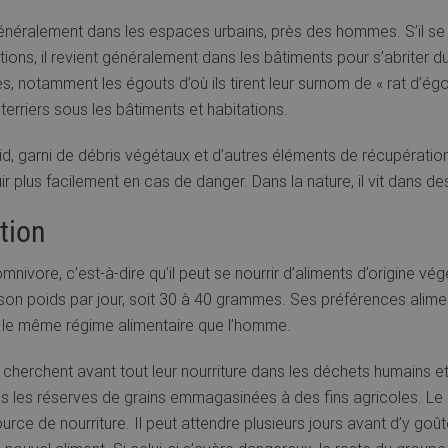
 généralement dans les espaces urbains, près des hommes. S’il s
ons, il revient généralement dans les bâtiments pour s’abriter du
es, notamment les égouts d’où ils tirent leur surnom de « rat d’é
 terriers sous les bâtiments et habitations.
 nid, garni de débris végétaux et d’autres éléments de récupération
r plus facilement en cas de danger. Dans la nature, il vit dans des
tion
 omnivore, c’est-à-dire qu’il peut se nourrir d’aliments d’origine 
 son poids par jour, soit 30 à 40 grammes. Ses préférences alimenta
s le même régime alimentaire que l’homme.
ats cherchent avant tout leur nourriture dans les déchets humains 
s les réserves de grains emmagasinées à des fins agricoles. Le 
urce de nourriture. Il peut attendre plusieurs jours avant d’y goû