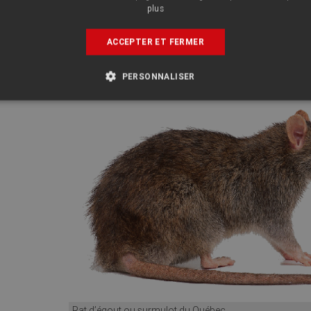
plus
ttus norvegicus) est également appelé
surmulot
, rat brun ou ra
pelage est entre le roux noir sur le dos et le gris sur le ventre. 
ACCEPTER ET FERMER
25 centimètres et pèse environ 350 grammes. Sa queue atteint 15
es rats possèdent une excellente ouïe et un odorat très dévelop
PERSONNALISER
Rat d’égout ou surmulot du Québec