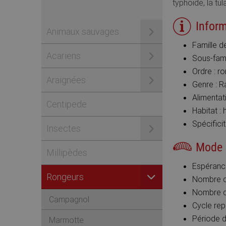
typhoïde, la tul
Infor
Animaux sauvages
Famille 
Acariens
Sous-fami
Ordre : r
Araignées
Genre : R
Alimentat
Centipede
Habitat : 
Spécificit
Insectes
Mode 
Millipèdes
Espérance
Rongeurs
Nombre de
Nombre de
Campagnol
Cycle rep
Période d
Marmotte