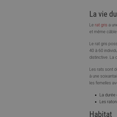
La vie d
Le
rat gris
a une
et même câbles
Le rat gris pos
40 à 60 individ
distinctive. La
Les rats sont d
à une soixanta
les femelles av
La durée 
Les raton
Habitat