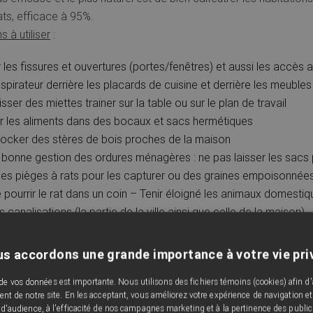
rats, efficace à 95%.
 à utiliser
:
r les fissures et ouvertures (portes/fenêtres) et aussi les accès 
aspirateur derrière les placards de cuisine et derrière les meubles
sser des miettes trainer sur la table ou sur le plan de travail
 les aliments dans des bocaux et sacs hermétiques
ocker des stères de bois proches de la maison
 bonne gestion des ordures ménagères : ne pas laisser les sacs 
 des pièges à rats pour les capturer ou des graines empoisonnées
e pourrir le rat dans un coin – Tenir éloigné les animaux domestiq
es canalisations (la partie de la ville ainsi que celle de la maison)
qu’il n’y ait pas de vieille tuyauterie oubliée dans certains murs (
s accordons une grande importance à votre vie pri
 un gazon court et éviter les herbes/plantes longues
 de vos données est importante. Nous utilisons des fichiers témoins (cookies) afin d'
ion du rongeur
nt de notre site. En les acceptant, vous améliorez votre expérience de navigation et
 d'audience, à l'efficacité de nos campagnes marketing et à la pertinence des public