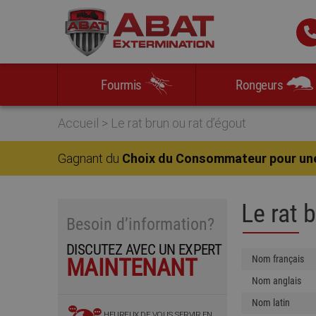
Skip
Skip
Skip
Skip
to
to
to
to
primary
main
primary
footer
navigation
content
sidebar
Fourmis
Rongeurs
Accueil
>
Le rat brun ou rat d’égout
Gagnant du
Choix du Consommateur pour un
Le rat 
Besoin d’information?
DISCUTEZ AVEC UN EXPERT
Nom français
MAINTENANT
Nom anglais
Nom latin
HEUREUX DE VOUS SERVIR EN