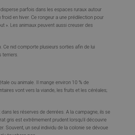
e disperse parfois dans les espaces ruraux autour
 froid en hiver. Ce rongeur a une prédilection pour
gout ». Les animaux peuvent aussi creuser des
. Ce nid comporte plusieurs sorties afin de lui
 terriers.
végétale ou animale. Il mange environ 10 % de
ires vont vers la viande, les fruits et les céréales;
et dans les réserves de denrées. A la campagne, ils se
rat gris est extrêmement prudent lorsqu’il découvre
ter. Souvent, un seul individu de la colonie se dévoue