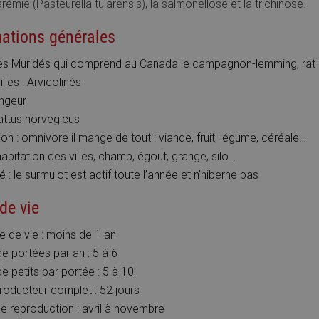
arémie (Pasteurella tularensis), la salmonellose et la trichinose.
mations générales
des Muridés qui comprend au Canada le campagnon-lemming, rat 
lles : Arvicolinés
ongeur
attus norvegicus
ion : omnivore il mange de tout : viande, fruit, légume, céréale…
habitation des villes, champ, égout, grange, silo…
é : le surmulot est actif toute l’année et n’hiberne pas
de vie
 de vie : moins de 1 an
 portées par an : 5 à 6
 petits par portée : 5 à 10
roducteur complet : 52 jours
e reproduction : avril à novembre