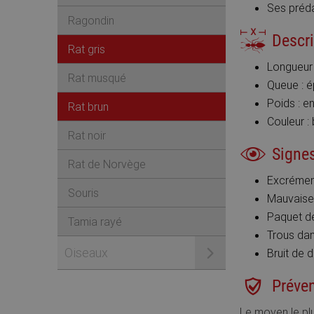
Ses préda
Ragondin
Descr
Rat gris
Longueur 
Rat musqué
Queue : é
Poids : e
Rat brun
Couleur : 
Rat noir
Signe
Rat de Norvège
Excrément
Souris
Mauvaises
Paquet de
Tamia rayé
Trous dans
Oiseaux
Bruit de d
Préve
Le moyen le plus