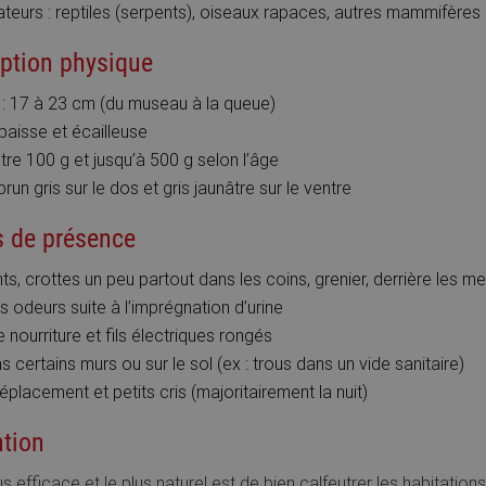
teurs : reptiles (serpents), oiseaux rapaces, autres mammifères (
iption physique
: 17 à 23 cm (du museau à la queue)
paisse et écailleuse
ntre 100 g et jusqu’à 500 g selon l’âge
brun gris sur le dos et gris jaunâtre sur le ventre
s de présence
s, crottes un peu partout dans les coins, grenier, derrière les m
 odeurs suite à l’imprégnation d’urine
 nourriture et fils électriques rongés
 certains murs ou sur le sol (ex : trous dans un vide sanitaire)
éplacement et petits cris (majoritairement la nuit)
ntion
 efficace et le plus naturel est de bien calfeutrer les habitations 