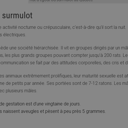
u surmulot
 activité nocturne ou crépusculaire, c’est-à-dire qu’il sort la nuit. 
 électriques.
sède une société hiérarchisée. Il vit en groupes dirigés par un 
us, les plus grands groupes pouvant compter jusqu’à 200 rats. L
 communication se fait par des attitudes corporelles, des cris et
es animaux extrêmement prolifiques, leur maturité sexuelle est 
ine de petits par année. Ses portées sont de 7-12 ratons. Les mâ
ec plusieurs mâles.
de gestation est d’une vingtaine de jours.
s naissent aveugles et pèsent à peu près 5 grammes.