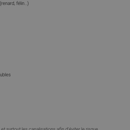
renard, félin…)
eubles
et surtout les canalisations afin d’éviter le risque