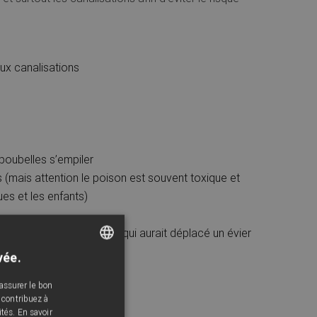
aux canalisations
poubelles s’empiler
 (mais attention le poison est souvent toxique et
ues et les enfants)
ex : un ancien propriétaire qui aurait déplacé un évier
vée.
FRENCH
assurer le bon
ENGLISH
 contribuez à
ités.
En savoir