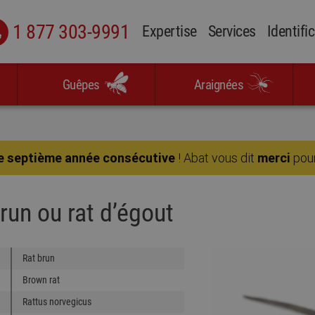
1 877 303-9991
Expertise
Services
Identifi
Guêpes
Araignées
e septième année consécutive
! Abat vous dit
merci
pour
brun ou rat d’égout
Rat brun
Brown rat
Rattus norvegicus