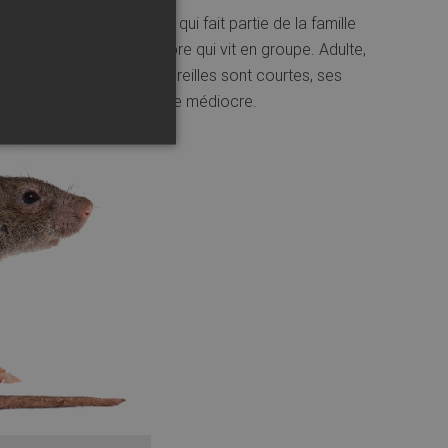
t d’égout. C’est un rongeur qui fait partie de la famille
Le rat est un animal omnivore qui vit en groupe. Adulte,
 à 20 centimètres, ses oreilles sont courtes, ses
pé pour compenser leur vue médiocre.