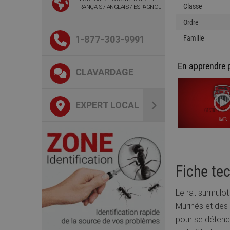
Classe
FRANÇAIS / ANGLAIS / ESPAGNOL
Ordre
1-877-303-9991
Famille
En apprendre 
CLAVARDAGE
EXPERT LOCAL
Fiche tec
Le rat surmulot
Murinés et des 
pour se défendr