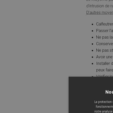
d’intrusion de 
D’autres moyens
Calfeutre
Passer l’
Ne pas lai
Conserver
Ne pas st
Avoir une
Installer
peux fair
Vérifier l
S’assurer 
de place)
Nou
Conserver
La protection
Descript
fonctionneme
notre analyse