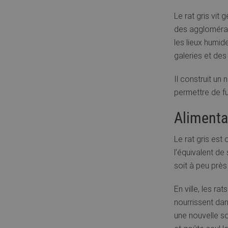
Le rat gris vit
des agglomérati
les lieux humid
galeries et des
Il construit un
permettre de fui
Alimenta
Le rat gris est
l’équivalent de
soit à peu prè
En ville, les r
nourrissent dan
une nouvelle so