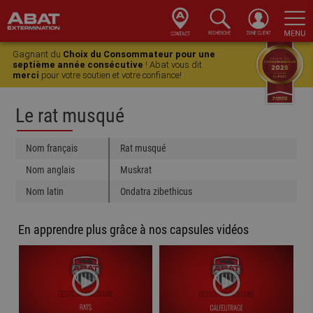
Skip
Skip
Skip
Skip
to
to
to
to
Gagnant du
Choix du Consommateur pour une
primary
main
primary
footer
septième année consécutive
! Abat vous dit
merci
pour votre soutien et votre confiance!
navigation
content
sidebar
Le rat musqué
Nom français
Rat musqué
Nom anglais
Muskrat
Nom latin
Ondatra zibethicus
En apprendre plus grâce à nos capsules vidéos