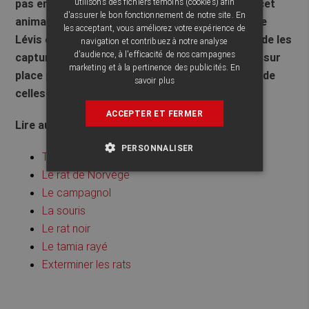
utilisons des fichiers témoins (cookies) afin
pas en charge la capture ou l’extermination de cet
d'assurer le bon fonctionnement de notre site. En
animal. Notez toutefois que notre succursale de
les acceptant, vous améliorez votre expérience de
Lévis offre la location et la vente de cages afin de les
navigation et contribuez à notre analyse
d'audience, à l'efficacité de nos campagnes
capturer de façon sécuritaire. Nos spécialistes sur
marketing et à la pertinence des publicités.
En
place pourront vous renseigner sur l’utilisation de
savoir plus
celles-ci.
ACCEPTER ET FERMER
Lire aussi les articles ayant trait aux rongeurs
PERSONNALISER
Tous les rongeurs
Le rat de Norvège
Le campagnol
La souris
Le rat noir
Le tamia rayé
Exterminer les rats