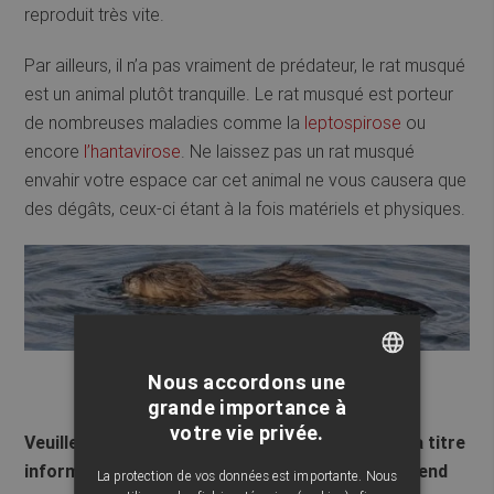
reproduit très vite.
Par ailleurs, il n’a pas vraiment de prédateur, le rat musqué
est un animal plutôt tranquille. Le rat musqué est porteur
de nombreuses maladies comme la
leptospirose
ou
encore
l’hantavirose
. Ne laissez pas un rat musqué
envahir votre espace car cet animal ne vous causera que
des dégâts, ceux-ci étant à la fois matériels et physiques.
Nous accordons une
FRENCH
grande importance à
votre vie privée.
ENGLISH
Veuillez noter que cette fiche vous est fournie à titre
informatif seulement. Abat Extermination ne prend
La protection de vos données est importante. Nous