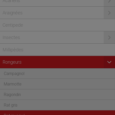
Acariens
Araignées
Centipede
Insectes
Millipèdes
Rongeurs
Campagnol
Marmotte
Ragondin
Rat gris