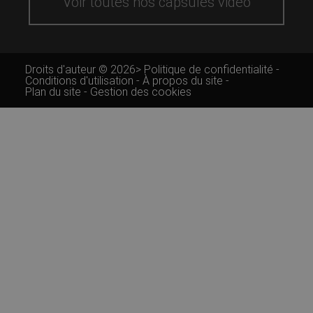
Voir toutes nos capsules vidéo
Droits d'auteur © 2026>
Politique de confidentialité
-
Conditions d'utilisation
-
À propos du site
-
Plan du site
-
Gestion des cookies