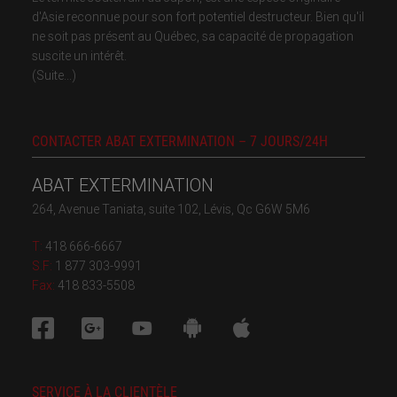
d'Asie reconnue pour son fort potentiel destructeur. Bien qu'il
ne soit pas présent au Québec, sa capacité de propagation
suscite un intérêt.
(Suite...)
CONTACTER ABAT EXTERMINATION – 7 JOURS/24H
ABAT EXTERMINATION
264, Avenue Taniata, suite 102, Lévis, Qc G6W 5M6
T:
418 666-6667
S.F:
1 877 303-9991
Fax:
418 833-5508
SERVICE À LA CLIENTÈLE