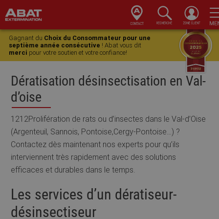
Skip
Skip
Skip
Skip
to
to
to
to
Gagnant du
Choix du Consommateur pour une
primary
main
primary
footer
septième année consécutive
! Abat vous dit
merci
pour votre soutien et votre confiance!
navigation
content
sidebar
Dératisation désinsectisation en Val-
d’oise
1212Prolifération de rats ou d’insectes dans le Val-d’Oise
(Argenteuil, Sannois, Pontoise,Cergy-Pontoise…) ?
Contactez dès maintenant nos experts pour qu’ils
interviennent très rapidement avec des solutions
efficaces et durables dans le temps.
Les services d’un dératiseur-
désinsectiseur