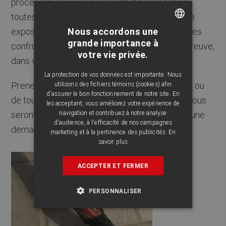
processus, vous vous assurez d’avoir en main
toutes les informations pertinentes afin de bien
Nous accordons une
exposer la situation juridique à laquelle vous êtes
FRENCH
grande importance à
confronté. Ce sera plus facile au niveau de la preuve,
votre vie privée.
ENGLISH
dans votre dossier.
La protection de vos données est importante. Nous
Prenez aussi des photos des
crottes de souris
ou
utilisons des fichiers témoins (cookies) afin
d'assurer le bon fonctionnement de notre site. En
de toute autre preuve de leur présence. Elles vous
les acceptant, vous améliorez votre expérience de
navigation et contribuez à notre analyse
seront utiles dans le cas où vous devriez faire une
d'audience, à l'efficacité de nos campagnes
demande d’intervention auprès du TAL.
marketing et à la pertinence des publicités.
En
savoir plus
ACCEPTER ET FERMER
PERSONNALISER