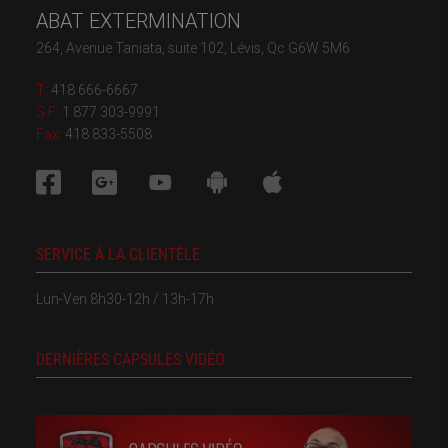
ABAT EXTERMINATION
264, Avenue Taniata, suite 102, Lévis, Qc G6W 5M6
T:
418 666-6667
S.F:
1 877 303-9991
Fax:
418 833-5508
SERVICE À LA CLIENTÈLE
Lun-Ven 8h30-12h / 13h-17h
DERNIÈRES CAPSULES VIDÉO