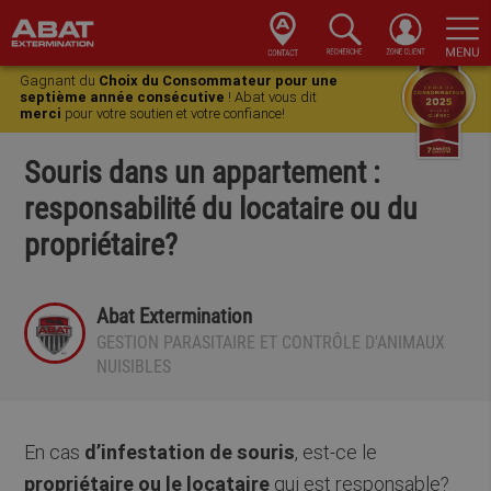
Skip
Skip
Skip
Skip
Gagnant du
Choix du Consommateur pour une
to
to
to
to
septième année consécutive
! Abat vous dit
merci
pour votre soutien et votre confiance!
primary
main
primary
footer
navigation
content
sidebar
Souris dans un appartement :
responsabilité du locataire ou du
propriétaire?
Abat Extermination
GESTION PARASITAIRE ET CONTRÔLE D'ANIMAUX
NUISIBLES
En cas
d’infestation de souris
, est-ce le
propriétaire ou le locataire
qui est responsable?