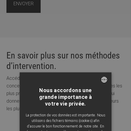
En savoir plus sur nos méthodes
d’intervention.
Accédez à une foule de renseignements pratiques
concernant nos méthodes d’intervention, les insectes les
Nous accordons une
plus problématiques ainsi que des capsules vidéo qui
FRENCH
grande importance à
donnent plusieurs conseils sur les insectes ou rongeurs
votre vie privée.
ENGLISH
les plus problématiques du Québec.
La protection de vos données est importante. Nous
utilisons des fichiers témoins (cookies) afin
d'assurer le bon fonctionnement de notre site. En