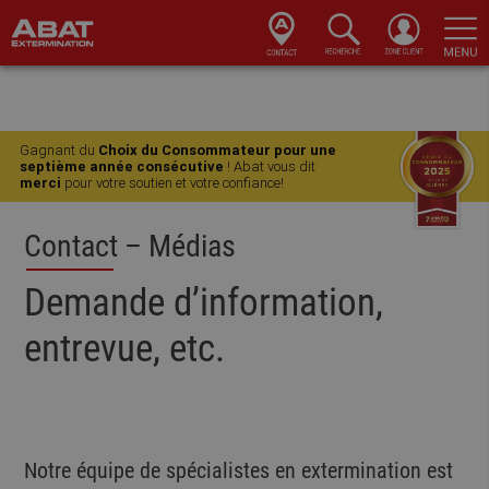
Skip
Skip
Skip
to
to
to
primary
main
footer
navigation
content
Gagnant du
Choix du Consommateur pour une
septième année consécutive
! Abat vous dit
merci
pour votre soutien et votre confiance!
Contact – Médias
Demande d’information,
entrevue, etc.
Notre équipe de spécialistes en extermination est