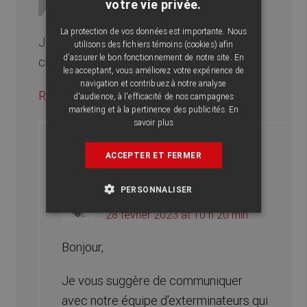
votre vie privée.
ENGLISH
25 février 2023 at 4 h 33 min
La protection de vos données est importante. Nous
J ai vu des punaises de bois a l’intérieur,
utilisons des fichiers témoins (cookies) afin
d'assurer le bon fonctionnement de notre site. En
chambre. , fenêtres , que faire merci.
les acceptant, vous améliorez votre expérience de
navigation et contribuez à notre analyse
Répondre
d'audience, à l'efficacité de nos campagnes
marketing et à la pertinence des publicités.
En
savoir plus
ACCEPTER ET FERMER
PERSONNALISER
Abat Extermination
says
28 février 2023 at 10 h 20 min
Bonjour,
Je vous suggère de communiquer
avec notre équipe d’exterminateurs qui