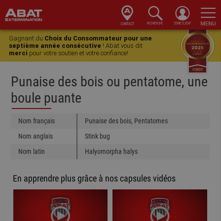
Skip
Skip
Skip
Skip
to
to
to
to
Gagnant du
Choix du Consommateur pour une
primary
main
primary
footer
septième année consécutive
! Abat vous dit
merci
pour votre soutien et votre confiance!
navigation
content
sidebar
Punaise des bois ou pentatome, une
boule puante
Nom français
Punaise des bois, Pentatomes
Nom anglais
Stink bug
Nom latin
Halyomorpha halys
En apprendre plus grâce à nos capsules vidéos