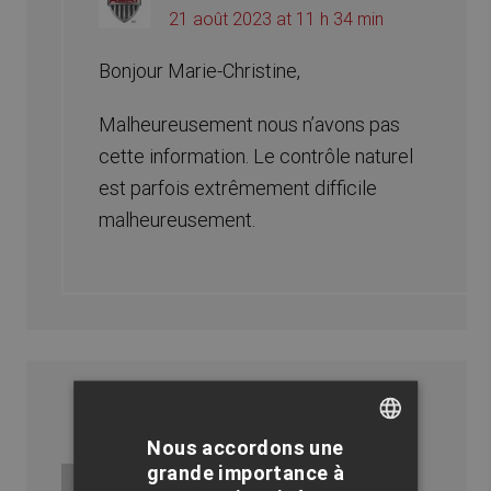
21 août 2023 at 11 h 34 min
Bonjour Marie-Christine,
Malheureusement nous n’avons pas
cette information. Le contrôle naturel
est parfois extrêmement difficile
malheureusement.
Nous accordons une
FRENCH
grande importance à
Lannes
says