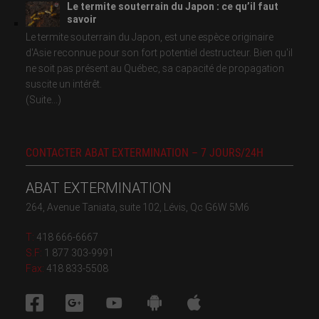
Le termite souterrain du Japon : ce qu’il faut
savoir
Le termite souterrain du Japon, est une espèce originaire
d'Asie reconnue pour son fort potentiel destructeur. Bien qu'il
ne soit pas présent au Québec, sa capacité de propagation
suscite un intérêt.
(Suite...)
CONTACTER ABAT EXTERMINATION – 7 JOURS/24H
ABAT EXTERMINATION
264, Avenue Taniata, suite 102, Lévis, Qc G6W 5M6
T:
418 666-6667
S.F:
1 877 303-9991
Fax:
418 833-5508