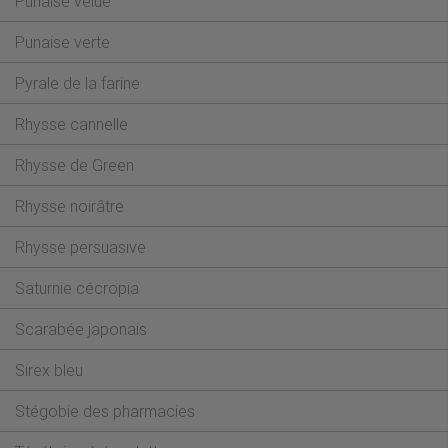
Punaise velue
Punaise verte
Pyrale de la farine
Rhysse cannelle
Rhysse de Green
Rhysse noirâtre
Rhysse persuasive
Saturnie cécropia
Scarabée japonais
Sirex bleu
Stégobie des pharmacies