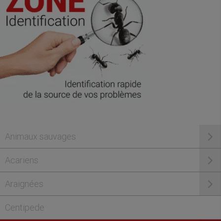
Animaux sauvages
Acariens
Araignées
Centipede