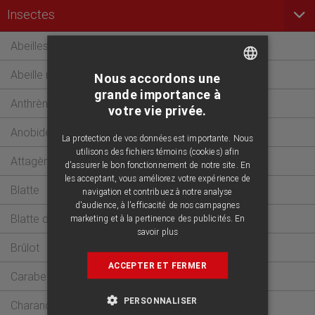
Insectes
Abeilles domestiques
Abeille maçonne
Nous accordons une
FRENCH
grande importance à
Anthrènes
votre vie privée.
ENGLISH
Anobidés
La protection de vos données est importante. Nous
utilisons des fichiers témoins (cookies) afin
Attagène
d'assurer le bon fonctionnement de notre site. En
les acceptant, vous améliorez votre expérience de
Blatte
navigation et contribuez à notre analyse
d'audience, à l'efficacité de nos campagnes
Blatte de Pennsylvanie
marketing et à la pertinence des publicités.
En
savoir plus
Brûlot
ACCEPTER ET FERMER
Carabe
PERSONNALISER
Charançon