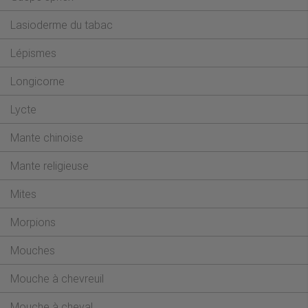
Lasioderme du tabac
Lépismes
Longicorne
Lycte
Mante chinoise
Mante religieuse
Mites
Morpions
Mouches
Mouche à chevreuil
Mouche à cheval