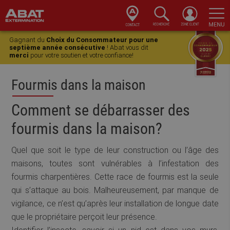
Skip
Skip
Skip
Skip
to
to
to
to
Gagnant du
Choix du Consommateur pour une
primary
main
primary
footer
septième année consécutive
! Abat vous dit
merci
pour votre soutien et votre confiance!
navigation
content
sidebar
Fourmis dans la maison
Comment se débarrasser des
fourmis dans la maison?
Quel que soit le type de leur construction ou l’âge des
maisons, toutes sont vulnérables à l’infestation des
fourmis charpentières. Cette race de fourmis est la seule
qui s’attaque au bois. Malheureusement, par manque de
vigilance, ce n’est qu’après leur installation de longue date
que le propriétaire perçoit leur présence.