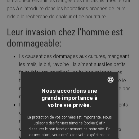
la fraîcheur envahit les refuges des mulots, ils n’hésiteront
pas à s’introduire dans les habitations proches de leurs
nids à la recherche de chaleur et de nourriture.
Leur invasion chez l’homme est
dommageable:
Ils causent des dommages aux cultures, mangeant
les maïs, le blé, l’avoine. Ila aiment aussi les petits
fruits (bleuets, myrtilles), les bulbes et joncs. Les
trous en dessous de vos cultures montrent que le
mulot y a fait une descente. Mais il ne dédaigne pas
Nous accordons une
non plus les insectes et limaces.
FRENCH
grande importance à
votre vie privée.
Ils entrent en contact avec les réserves d’aliments
ENGLISH
et les infectent. Risque de
salmonellose
, une
La protection de vos données est importante. Nous
maladie pouvant tuer ou déboucher sur des
utilisons des fichiers témoins (cookies) afin
complications graves, surtout chez les femmes
d'assurer le bon fonctionnement de notre site. En
les acceptant, vous améliorez votre expérience de
enceintes, les enfants et les personnes âgées.