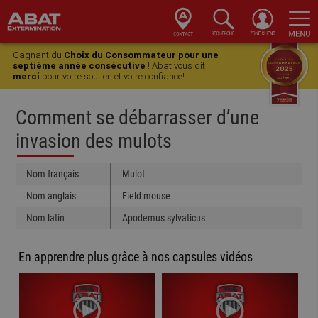
Skip
Skip
Skip
Skip
to
to
to
to
Gagnant du
Choix du Consommateur pour une
primary
main
primary
footer
septième année consécutive
! Abat vous dit
merci
pour votre soutien et votre confiance!
navigation
content
sidebar
Comment se débarrasser d’une
invasion des mulots
Nom français
Mulot
Nom anglais
Field mouse
Nom latin
Apodemus sylvaticus
En apprendre plus grâce à nos capsules vidéos