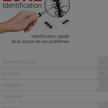
Animaux sauvages
Acariens
Araignées
Centipede