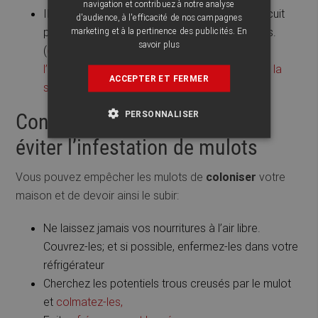
navigation et contribuez à notre analyse
Ils rongent les fils électriques créant court-circuit
d'audience, à l'efficacité de nos campagnes
pouvant aller jusqu’à déclencher des incendies.
marketing et à la pertinence des publicités.
En
savoir plus
(
clairement décrit ici par le gouvernement de
l’Ontario
et
mentionné dans cette brochure de la
ACCEPTER ET FERMER
sécurite publique du Québec
)
PERSONNALISER
Conseils d’exterminateur pour
éviter l’infestation de mulots
Vous pouvez empêcher les mulots de
coloniser
votre
maison et de devoir ainsi le subir:
Ne laissez jamais vos nourritures à l’air libre.
Couvrez-les; et si possible, enfermez-les dans votre
réfrigérateur
Cherchez les potentiels trous creusés par le mulot
et
colmatez-les,