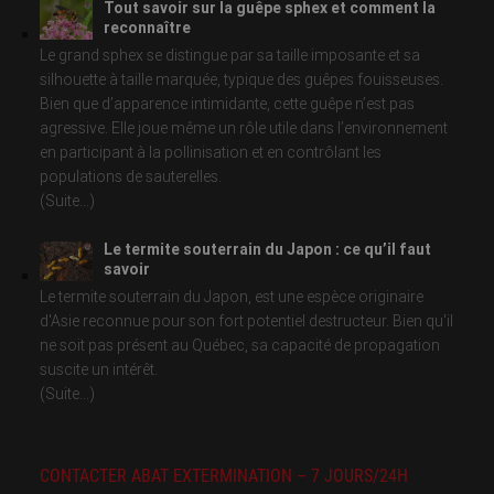
Tout savoir sur la guêpe sphex et comment la
reconnaître
Le grand sphex se distingue par sa taille imposante et sa
silhouette à taille marquée, typique des guêpes fouisseuses.
Bien que d’apparence intimidante, cette guêpe n’est pas
agressive. Elle joue même un rôle utile dans l’environnement
en participant à la pollinisation et en contrôlant les
populations de sauterelles.
(Suite...)
Le termite souterrain du Japon : ce qu’il faut
savoir
Le termite souterrain du Japon, est une espèce originaire
d'Asie reconnue pour son fort potentiel destructeur. Bien qu'il
ne soit pas présent au Québec, sa capacité de propagation
suscite un intérêt.
(Suite...)
CONTACTER ABAT EXTERMINATION – 7 JOURS/24H