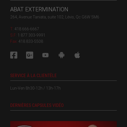
ABAT EXTERMINATION
264, Avenue Taniata, suite 102, Lévis, Qc G6W 5M6
T:
418 666-6667
S.F:
1 877 303-9991
Fax:
418 833-5508
SERVICE À LA CLIENTÈLE
Lun-Ven 8h30-12h / 13h-17h
DERNIÈRES CAPSULES VIDÉO