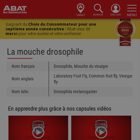
Skip
Skip
Skip
Skip
to
to
to
to
Gagnant du
Choix du Consommateur pour une
primary
main
primary
footer
septième année consécutive
! Abat vous dit
merci
pour votre soutien et votre confiance!
navigation
content
sidebar
La mouche drosophile
Nom français
Drosophile, Mouche du vinaigre
Laboratory Fruit Fly, Common fruit fly, Vinegar
Nom anglais
fly
Nom latin
Drosophila melanogaster
En apprendre plus grâce à nos capsules vidéos