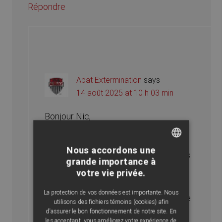
Répondre
Abat Extermination
says
14 août 2025 at 10 h 03 min
Bonjour Nic,
Merci pour votre long message.
Nous accordons une
Certaines années sont plus favorables
FRENCH
grande importance à
à leur reproduction, surtout avec
votre vie privée.
ENGLISH
chaleur et humidité. Malgré vos
La protection de vos données est importante. Nous
précautions, elles peuvent provenir de
utilisons des fichiers témoins (cookies) afin
micro-œufs déjà présents dans
d'assurer le bon fonctionnement de notre site. En
les acceptant, vous améliorez votre expérience de