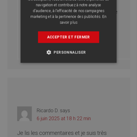
certains fruits ou légumes ou elles
navigation et contribuez à notre analyse
peuvent aussi provenir du système de
d'audience, à l'efficacité de nos campagnes
marketing et à la pertinence des publicités.
En
plomberie. Votre méthode de
savoir plus
piégeage est excellente pour les
ACCEPTER ET FERMER
contrôler.
PERSONNALISER
Ricardo D.
says
6 juin 2025 at 18 h 22 min
Je lis les commentaires et je suis très