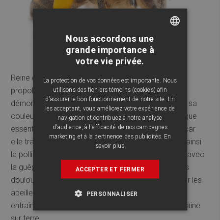
Nous accordons une
FRENCH
grande importance à
votre vie privée.
ENGLISH
Reine dans la fabrication du nectar de miel et de la
La protection de vos données est importante. Nous
utilisons des fichiers témoins (cookies) afin
propolis dont les vertus sur la santé ne sont plus à
d'assurer le bon fonctionnement de notre site. En
démontrer, l’Apis Mellifera se reconnaît facilement à sa
les acceptant, vous améliorez votre expérience de
couleur jaune et noire. L’abeille joue un rôle écologique
navigation et contribuez à notre analyse
d'audience, à l'efficacité de nos campagnes
essentiel sur la reproduction des plantes et arbres car
marketing et à la pertinence des publicités.
En
elle transporte le pollen de fleur en fleur et favorise ainsi
savoir plus
la pollinisation. On a trop tendance à les confondre avec
la guêpe ou le frelon qui peuvent causer des piqûres
ACCEPTER ET FERMER
douloureuses, voire mortelles. Apprenons ici à aimer les
abeilles, car on sait maintenant que leur extinction
PERSONNALISER
entraînerait sûrement la disparition de l’espèce humaine
sur terre.