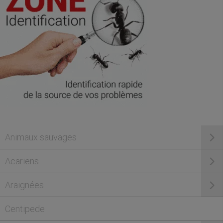
Animaux sauvages
Acariens
Araignées
Centipede