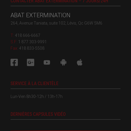
CONTACTER ABAT EXTERMINATION – 7 JOURS/24H
ABAT EXTERMINATION
264, Avenue Taniata, suite 102, Lévis, Qc G6W 5M6
T:
418 666-6667
S.F:
1 877 303-9991
Fax:
418 833-5508
SERVICE À LA CLIENTÈLE
Lun-Ven 8h30-12h / 13h-17h
DERNIÈRES CAPSULES VIDÉO