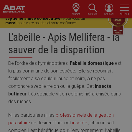
Skip
Skip
Skip
Skip
Gagnant du
Choix du Consommateur pour une
to
to
to
to
septième année consécutive
! Abat vous dit
merci
pour votre soutien et votre confiance!
primary
main
primary
footer
navigation
content
sidebar
L'abeille - Apis Mellifera - la
sauver de la disparition
De l'ordre des hyménoptères,
l'abeille domestique
est
la plus commune de son espèce. Elle se reconnaît
facilement à sa couleur jaune et noire, à ne pas
confondre avec le frelon ou la guêpe. Cet
insecte
butineur
très sociable vit en colonie hiérarchisée dans
des ruches.
Ni les particuliers ni les
professionnels de la gestion
parasitaire
ne désirent tuer cet
insecte
, chacun sait
combien il est bénéfique pour l'environnement. L’abeille