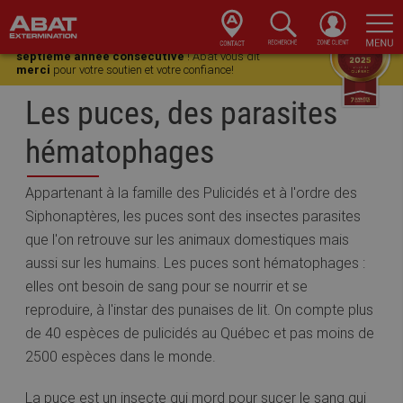
Skip
Skip
Skip
Skip
Gagnant du
Choix du Consommateur pour une
to
to
to
to
septième année consécutive
! Abat vous dit
merci
pour votre soutien et votre confiance!
primary
main
primary
footer
navigation
content
sidebar
Les puces, des parasites
hématophages
Appartenant à la famille des Pulicidés et à l'ordre des
Siphonaptères, les puces sont des insectes parasites
que l'on retrouve sur les animaux domestiques mais
aussi sur les humains. Les puces sont hématophages :
elles ont besoin de sang pour se nourrir et se
reproduire, à l'instar des punaises de lit. On compte plus
de 40 espèces de pulicidés au Québec et pas moins de
2500 espèces dans le monde.
La puce est un insecte qui mord pour sucer le sang qui