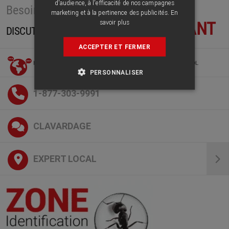
d'audience, à l'efficacité de nos campagnes
Besoin d’information?
marketing et à la pertinence des publicités.
En
savoir plus
MAINTENANT
DISCUTEZ AVEC UN EXPERT
ACCEPTER ET FERMER
HEUREUX DE VOUS SERVIR EN FRANÇAIS / ANGLAIS / ESPAGNOL
PERSONNALISER
1-877-303-9991
CLAVARDAGE
EXPERT LOCAL