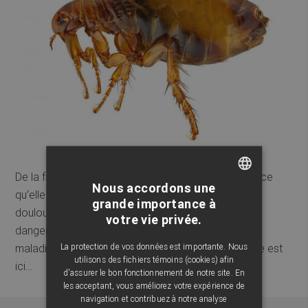
De la famille des Pulicides, on reconnaît la puce parce
Nous accordons une
qu’elle pique et provoque des démangeaisons
FRENCH
grande importance à
douloureuses et des rougeurs sur la peau. Est-elle
votre vie privée.
ENGLISH
dangereuse pour l’homme et peut-elle entraîner des
La protection de vos données est importante. Nous
maladies ? Comment s’en débarrasser ? La réponse est
utilisons des fichiers témoins (cookies) afin
ici…
d'assurer le bon fonctionnement de notre site. En
les acceptant, vous améliorez votre expérience de
navigation et contribuez à notre analyse