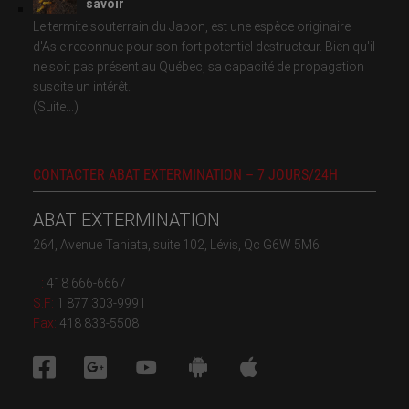
savoir
Le termite souterrain du Japon, est une espèce originaire
d'Asie reconnue pour son fort potentiel destructeur. Bien qu'il
ne soit pas présent au Québec, sa capacité de propagation
suscite un intérêt.
(Suite...)
CONTACTER ABAT EXTERMINATION – 7 JOURS/24H
ABAT EXTERMINATION
264, Avenue Taniata, suite 102, Lévis, Qc G6W 5M6
T:
418 666-6667
S.F:
1 877 303-9991
Fax:
418 833-5508