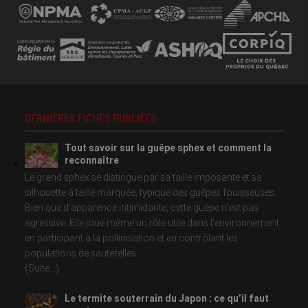
DERNIÈRES FICHES PUBLIÉES
Tout savoir sur la guêpe sphex et comment la
reconnaître
Le grand sphex se distingue par sa taille imposante et sa
silhouette à taille marquée, typique des guêpes fouisseuses.
Bien que d’apparence intimidante, cette guêpe n’est pas
agressive. Elle joue même un rôle utile dans l’environnement
en participant à la pollinisation et en contrôlant les
populations de sauterelles.
(Suite...)
Le termite souterrain du Japon : ce qu’il faut