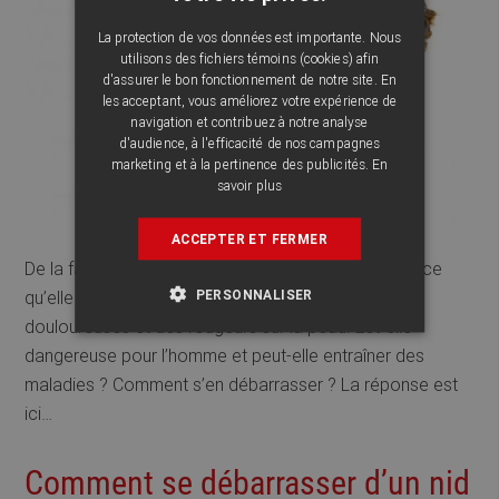
La protection de vos données est importante. Nous
utilisons des fichiers témoins (cookies) afin
d'assurer le bon fonctionnement de notre site. En
les acceptant, vous améliorez votre expérience de
navigation et contribuez à notre analyse
d'audience, à l'efficacité de nos campagnes
marketing et à la pertinence des publicités.
En
savoir plus
ACCEPTER ET FERMER
De la famille des Pulicides, on reconnaît la puce parce
PERSONNALISER
qu’elle pique et provoque des démangeaisons
douloureuses et des rougeurs sur la peau. Est-elle
dangereuse pour l’homme et peut-elle entraîner des
maladies ? Comment s’en débarrasser ? La réponse est
ici…
Comment se débarrasser d’un nid