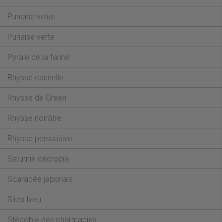
Punaise velue
Punaise verte
Pyrale de la farine
Rhysse cannelle
Rhysse de Green
Rhysse noirâtre
Rhysse persuasive
Saturnie cécropia
Scarabée japonais
Sirex bleu
Stégobie des pharmacies