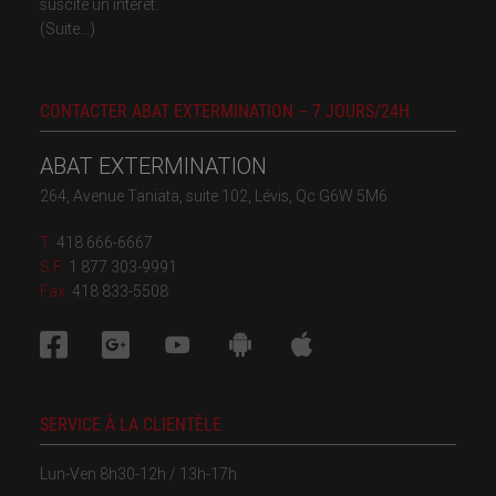
suscite un intérêt.
(Suite...)
CONTACTER ABAT EXTERMINATION – 7 JOURS/24H
ABAT EXTERMINATION
264, Avenue Taniata, suite 102, Lévis, Qc G6W 5M6
T:
418 666-6667
S.F:
1 877 303-9991
Fax:
418 833-5508
SERVICE À LA CLIENTÈLE
Lun-Ven 8h30-12h / 13h-17h