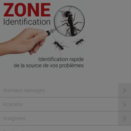
Animaux sauvages
Acariens
Araignées