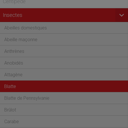
Centipede
Insectes
Abeilles domestiques
Abeille maçonne
Anthrènes
Anobidés
Attagène
Blatte
Blatte de Pennsylvanie
Brûlot
Carabe