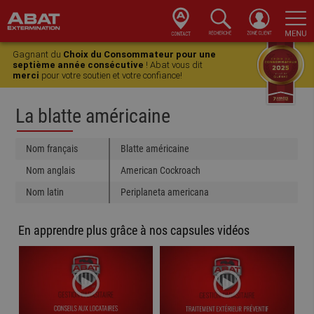
Skip
Skip
Skip
Skip
to
to
to
to
Gagnant du
Choix du Consommateur pour une
primary
main
primary
footer
septième année consécutive
! Abat vous dit
merci
pour votre soutien et votre confiance!
navigation
content
sidebar
La blatte américaine
Nom français
Blatte américaine
Nom anglais
American Cockroach
Nom latin
Periplaneta americana
En apprendre plus grâce à nos capsules vidéos